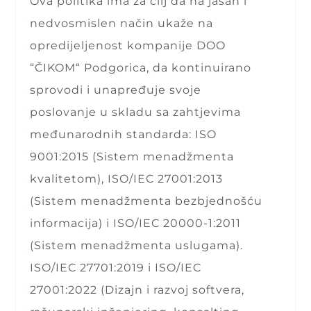
Ova politika ima za cilj da na jasan i
nedvosmislen način ukaže na
opredijeljenost kompanije DOO
“ČIKOM“ Podgorica, da kontinuirano
sprovodi i unapređuje svoje
poslovanje u skladu sa zahtjevima
međunarodnih standarda: ISO
9001:2015 (Sistem menadžmenta
kvalitetom), ISO/IEC 27001:2013
(Sistem menadžmenta bezbjednošću
informacija) i ISO/IEC 20000-1:2011
(Sistem menadžmenta uslugama).
ISO/IEC 27701:2019 i
ISO/IEC
27001:2022 (Dizajn i razvoj softvera,