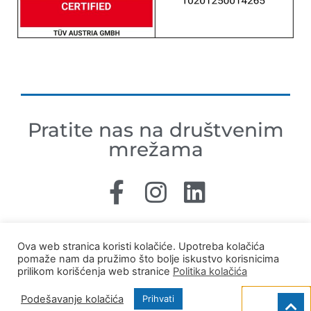
Pratite nas na društvenim
mrežama
Ova web stranica koristi kolačiće. Upotreba kolačića
pomaže nam da pružimo što bolje iskustvo korisnicima
Copyright © 2024 Powered By ČIKOM – All
prilikom korišćenja web stranice
Politika kolačića
Rights Reserved
Podešavanje kolačića
Prihvati