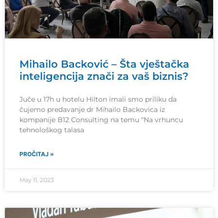
Mihailo Backović – Šta vještačka
inteligencija znači za vaš biznis?
Juče u 17h u hotelu Hilton imali smo priliku da
čujemo predavanje dr Mihailo Backovica iz
kompanije B12 Consulting na temu “Na vrhuncu
tehnološkog talasa
PROČITAJ »
May 11, 2023