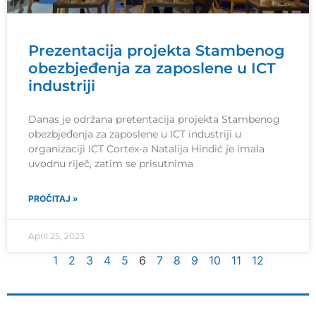
Prezentacija projekta Stambenog
obezbjeđenja za zaposlene u ICT
industriji
Danas je održana pretentacija projekta Stambenog
obezbjeđenja za zaposlene u ICT industriji u
organizaciji ICT Cortex-a Natalija Hindić je imala
uvodnu riječ, zatim se prisutnima
PROČITAJ »
April 25, 2023
1
2
3
4
5
6
7
8
9
10
11
12