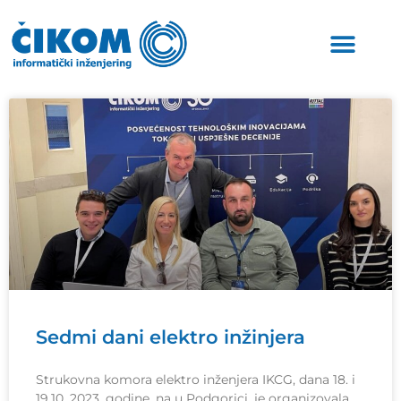
Sedmi dani elektro inžinjera
Strukovna komora elektro inženjera IKCG, dana 18. i
19.10. 2023. godine, na u Podgorici, je organizovala