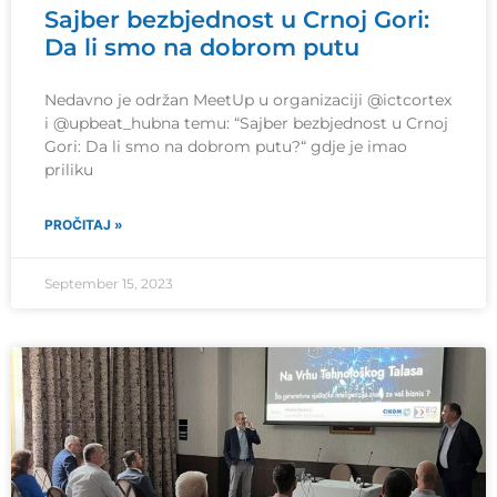
Sajber bezbjednost u Crnoj Gori:
Da li smo na dobrom putu
Nedavno je održan MeetUp u organizaciji @ictcortex
i @upbeat_hubna temu: “Sajber bezbjednost u Crnoj
Gori: Da li smo na dobrom putu?“ gdje je imao
priliku
PROČITAJ »
September 15, 2023