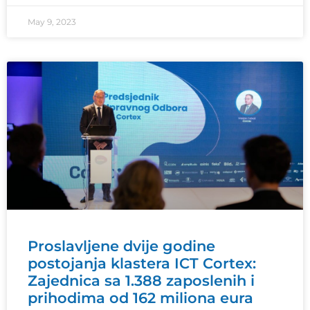
May 9, 2023
Proslavljene dvije godine
postojanja klastera ICT Cortex:
Zajednica sa 1.388 zaposlenih i
prihodima od 162 miliona eura