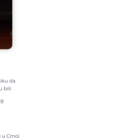
liku da
bili:
cg
 u Crnoj