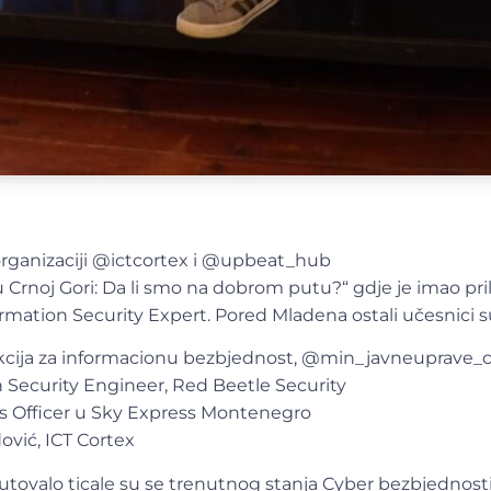
rganizaciji @ictcortex i @upbeat_hub
 Crnoj Gori: Da li smo na dobrom putu?“ gdje je imao pri
rmation Security Expert. Pored Mladena ostali učesnici su 
ekcija za informacionu bezbjednost, @min_javneuprave_
 Security Engineer, Red Beetle Security
ss Officer u Sky Express Montenegro
ović, ICT Cortex
tovalo ticale su se trenutnog stanja Cyber bezbjednosti