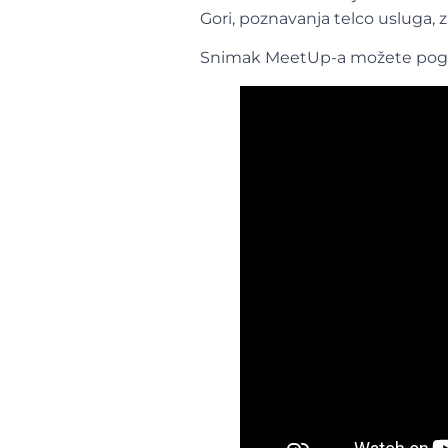
Gori, poznavanja telco usluga, 
Snimak MeetUp-a možete pogle