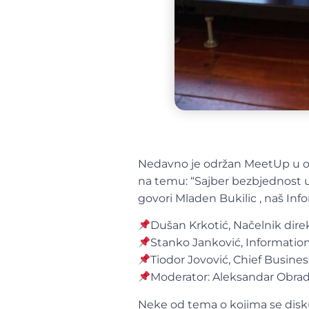
Nedavno je održan MeetUp u o
na temu: “Sajber bezbjednost u
govori Mladen Bukilic , naš Info
Dušan Krkotić, Načelnik dir
Stanko Janković, Information
Tiodor Jovović, Chief Busine
Moderator: Aleksandar Obrad
Neke od tema o kojima se disku