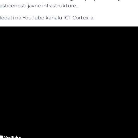
zaštićenosti javne infrastrukture…
dati na YouTube kanalu ICT Cortex-a: