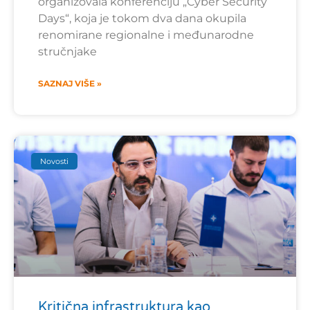
organizovala konferenciju „Cyber Security
Days“, koja je tokom dva dana okupila
renomirane regionalne i međunarodne
stručnjake
SAZNAJ VIŠE »
Novosti
Kritična infrastruktura kao