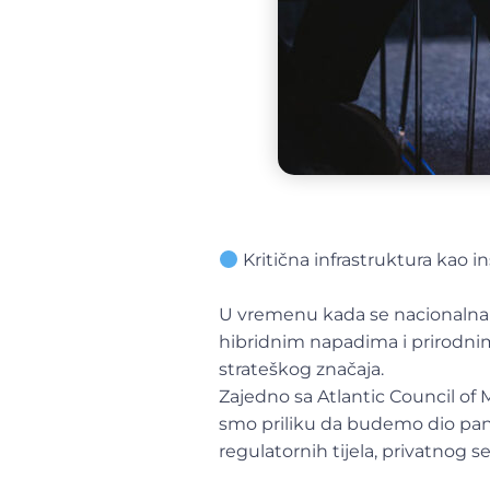
Kritična infrastruktura kao
U vremenu kada se nacionalna i
hibridnim napadima i prirodnim 
strateškog značaja.
Zajedno sa Atlantic Council of 
smo priliku da budemo dio panel
regulatornih tijela, privatnog 