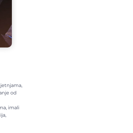
ijetnjama,
tanje od
ma, imali
ja,