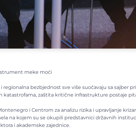
 instrument meke moći
 regionalna bezbjednost sve više suočavaju sa sajber pr
katastrofama, zaštita kritične infrastrukture postaje pi
Montenegro i Centrom za analizu rizika i upravljanje kriza
a na kojem su se okupili predstavnici državnih instituci
sektora i akademske zajednice.