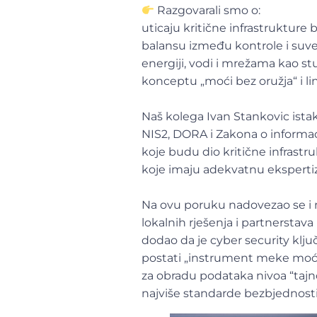
Razgovarali smo o:
uticaju kritične infrastrukture 
balansu između kontrole i suve
energiji, vodi i mrežama kao st
konceptu „moći bez oružja“ i lin
Naš kolega Ivan Stankovic ist
NIS2, DORA i Zakona o informac
koje budu dio kritične infrast
koje imaju adekvatnu ekspertizu
Na ovu poruku nadovezao se i 
lokalnih rješenja i partnerstav
dodao da je cyber security klju
postati „instrument meke moći“
za obradu podataka nivoa “taj
najviše standarde bezbjednosti