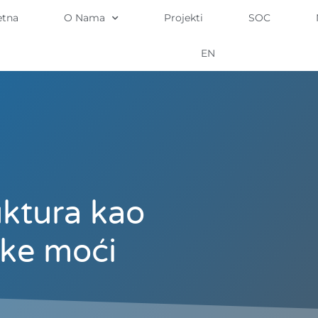
etna
O Nama
Projekti
SOC
EN
uktura kao
ke moći