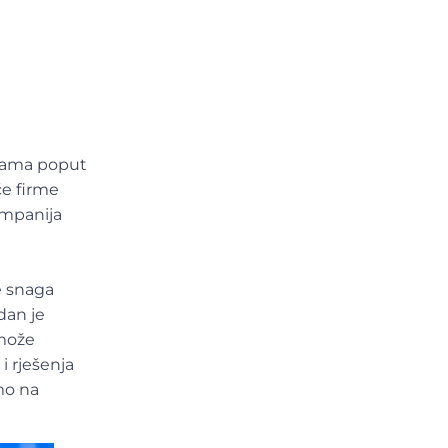
ivama poput
će firme
ompanija
e snaga
dan je
 može
i rješenja
mo na