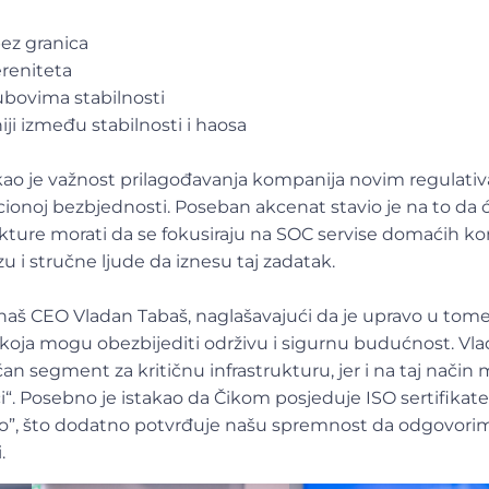
bez granica
reniteta
ubovima stabilnosti
iji između stabilnosti i haosa
akao je važnost prilagođavanja kompanija novim regulat
ionoj bezbjednosti. Poseban akcenat stavio je na to da 
rukture morati da se fokusiraju na SOC servise domaćih k
 i stručne ljude da iznesu taj zadatak.
naš CEO Vladan Tabaš, naglašavajući da je upravo u tom
a koja mogu obezbijediti održivu i sigurnu budućnost. Vla
čan segment za kritičnu infrastrukturu, jer i na taj način
. Posebno je istakao da Čikom posjeduje ISO sertifikate 
no”, što dodatno potvrđuje našu spremnost da odgovori
.