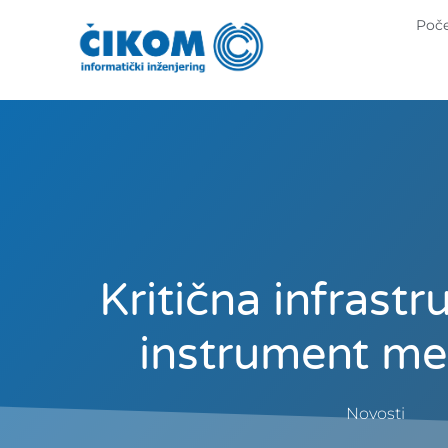
Poč
Kritična infrastr
instrument me
Novosti