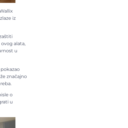
Wallix
zlaze iz
aštiti
 ovog alata,
urnost u
M pokazao
ože značajno
treba.
isle o
rati u