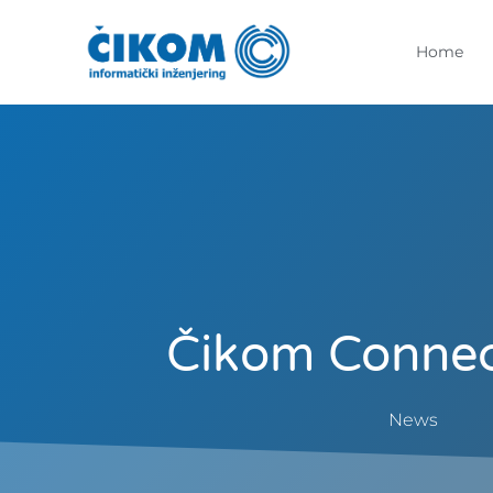
Home
Čikom Conne
News