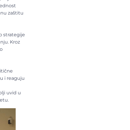
jednost
nu zaštitu
o strategije
nju. Kroz
no
itične
ju i reaguju
lji uvid u
etu.