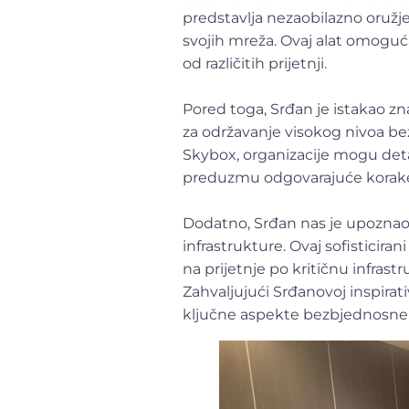
predstavlja nezaobilazno oružje
svojih mreža. Ovaj alat omoguć
od različitih prijetnji.
Pored toga, Srđan je istakao zna
za održavanje visokog nivoa b
Skybox, organizacije mogu deta
preduzmu odgovarajuće korake 
Dodatno, Srđan nas je upoznao s
infrastrukture. Ovaj sofisticira
na prijetnje po kritičnu infras
Zahvaljujući Srđanovoj inspirat
ključne aspekte bezbjednosne s