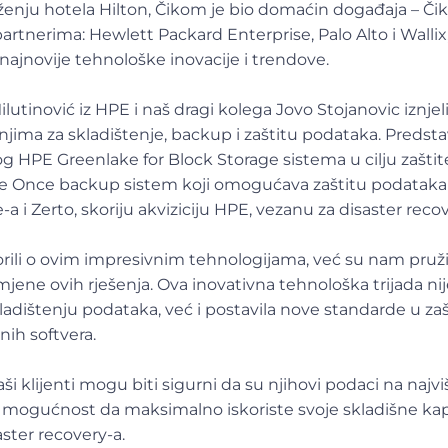
ženju hotela Hilton, Čikom je bio domaćin događaja – Č
artnerima: Hewlett Packard Enterprise, Palo Alto i Wallix,
 najnovije tehnološke inovacije i trendove.
utinović iz HPE i naš dragi kolega Jovo Stojanovic iznjeli
jima za skladištenje, backup i zaštitu podataka. Predsta
 HPE Greenlake for Block Storage sistema u cilju zaštit
re Once backup sistem koji omogućava zaštitu podataka
 i Zerto, skoriju akviziciju HPE, vezanu za disaster recov
ili o ovim impresivnim tehnologijama, već su nam pružil
imjene ovih rješenja. Ova inovativna tehnološka trijada n
adištenju podataka, već i postavila nove standarde u zaš
nih softvera.
aši klijenti mogu biti sigurni da su njihovi podaci na naj
 mogućnost da maksimalno iskoriste svoje skladišne kap
ster recovery-a.