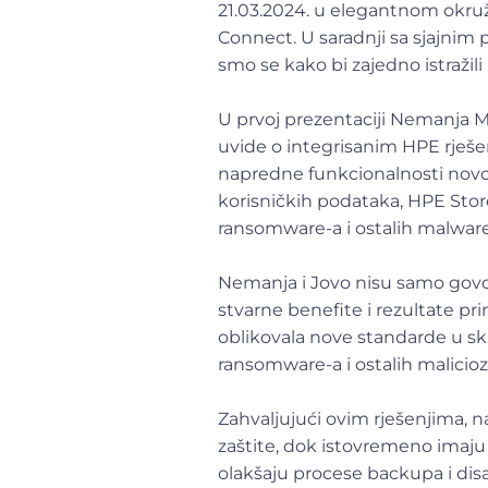
21.03.2024. u elegantnom okru
Connect. U saradnji sa sjajnim p
smo se kako bi zajedno istražili
U prvoj prezentaciji Nemanja Mil
uvide o integrisanim HPE rješen
napredne funkcionalnosti novog
korisničkih podataka, HPE Sto
ransomware-a i ostalih malware-a
Nemanja i Jovo nisu samo govor
stvarne benefite i rezultate pr
oblikovala nove standarde u skl
ransomware-a i ostalih malicioz
Zahvaljujući ovim rješenjima, n
zaštite, dok istovremeno imaju
olakšaju procese backupa i disa