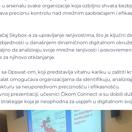
 u arsenalu svake organizacije koja ozbiljno shvata bezb
ava preciznu kontrolu nad mrežnim saobraćajem i efikas
čaj Skybox-a za upravljanje ranjivostima, što je ključni di
ezbjednosti u današnjem dinamičnom digitalnom okruže
ljno da analiziraju svoje mrežne ranjivosti i pravovreme
za njihovo otklanjanje.
a Opswat-om, koji predstavlja vitalnu kariku u zaštiti kr
ni alat omogućava organizacijama da identifikuju, analizira
trukturu sa neuporedivom preciznošću i efikasnošću.
ivnoj prezentaciji, učesnici Čikom Connect-a su dobili dub
trategije koja je neophodna za uspjeh u digitalnom svij