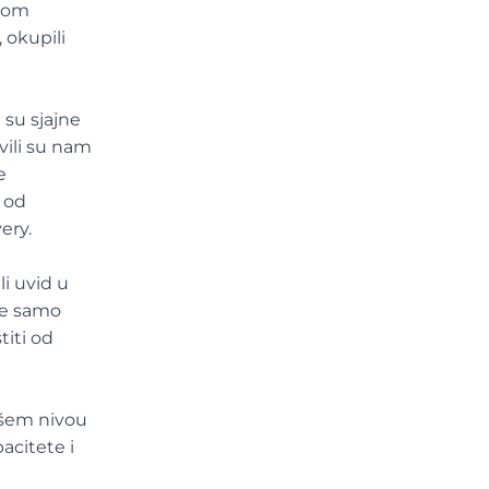
ikom
 okupili
 su sjajne
vili su nam
e
 od
ery.
i uvid u
ije samo
titi od
višem nivou
acitete i