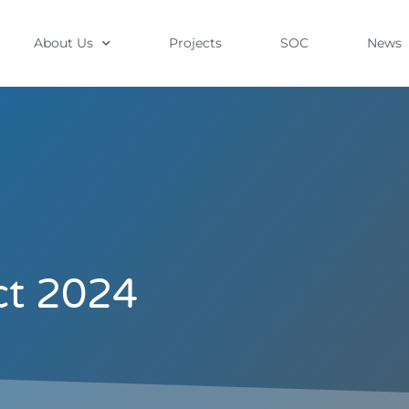
About Us
Projects
SOC
News
ct 2024