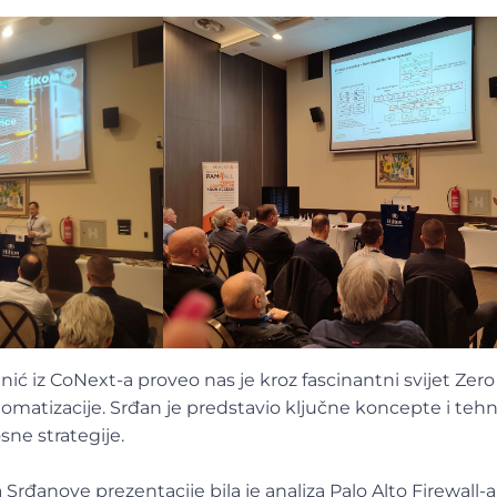
nić iz CoNext-a proveo nas je kroz fascinantni svijet Zero 
omatizacije. Srđan je predstavio ključne koncepte i tehn
ne strategije.
rđanove prezentacije bila je analiza Palo Alto Firewall-a,