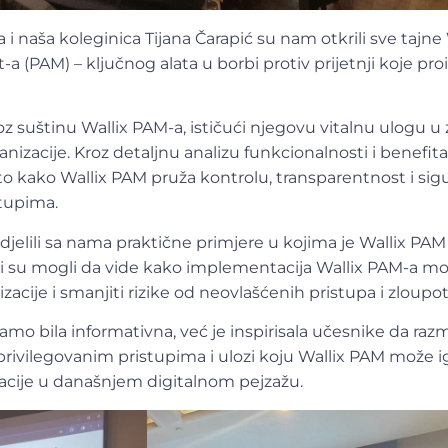
 naša koleginica Tijana Čarapić su nam otkrili sve tajne 
(PAM) – ključnog alata u borbi protiv prijetnji koje proi
oz suštinu Wallix PAM-a, ističući njegovu vitalnu ulogu u z
anizacije. Kroz detaljnu analizu funkcionalnosti i benefita
u to kako Wallix PAM pruža kontrolu, transparentnost i sig
stupima.
djelili sa nama praktične primjere u kojima je Wallix PA
ci su mogli da vide kako implementacija Wallix PAM-a m
acije i smanjiti rizike od neovlašćenih pristupa i zloupo
samo bila informativna, već je inspirisala učesnike da razm
privilegovanim pristupima i ulozi koju Wallix PAM može ig
acije u današnjem digitalnom pejzažu.